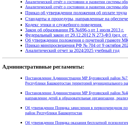
Аналитический отчёт о состоянии и развитии системы об
Аналитический отчёт о состоянии и развитии системы об
Приказ об утверждении положения об оплате труда
Стандарты и процедуры, направленные на обеспече
Кодекс этики и служебного поведения.
Закон об образовании РБ №696-з от 1 июля 2013 г.
Федеральный закон от 29.12.2012 N 273-ФЗ (ред. от 
Об утверждении положения о почетной грамоте М
Приказ минпросвещения РФ № 704 от 9 октября 202
Аналитический отчет за 2024/2025 учебный год
Административные регламенты:
Постановление Администрации МР Бурзянский район №71-
Республики Башкортостан территорий муниципального ра
Постановление Администрации МР Бурзянский район №488-
направление детей в образовательные организации, реал
Об утверждении Порядка зачисления в первоочередном по
район Республики Башкортостан
Об утверждении Порядка оказания бесплатной психологи