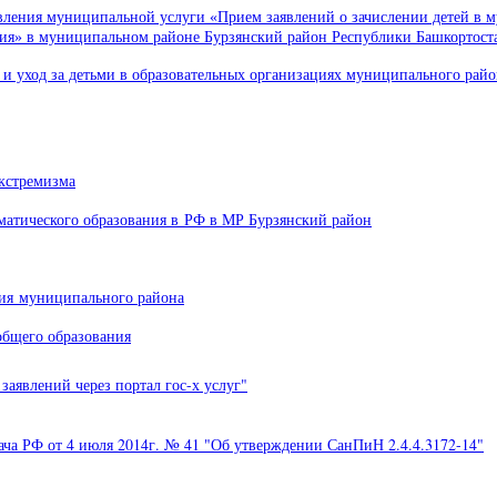
вления муниципальной услуги «Прием заявлений о зачислении детей в 
ия» в муниципальном районе Бурзянский район Республики Башкортост
р и уход за детьми в образовательных организациях муниципального ра
экстремизма
матического образования в РФ в МР Бурзянский район
етия муниципального района
общего образования
заявлений через портал гос-х услуг"
ача РФ от 4 июля 2014г. № 41 "Об утверждении СанПиН 2.4.4.3172-14"