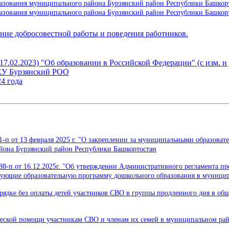
разования муниципального района Бурзянский район Республики Башкорт
разования муниципального района Бурзянский район Республики Башкорт
ние добросовестной работы и поведения работников.
17.02.2023) "Об образовании в Российской Федерации" (с изм. и д
КУ Бурзянский РОО
4 года
п от 13 февраля 2025 г. "О закреплении за муниципальными образова
йона Бурзянский район Республики Башкортостан
п от 16.12.2025г. "Об утверждении Административного регламента пре
изующие образовательную программу дошкольного образования в муници
рядке без оплаты детей участников СВО в группы продленного дня в о
ческой помощи участникам СВО и членам их семей в муниципальном рай