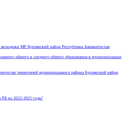
и молодежи МР Бурзянский район Республики Башкортостан
сновного общего и среднего общего образования в муниципальных
ортостан территорий муниципального района Бурзянский район
 РБ на 2022-2025 годы"