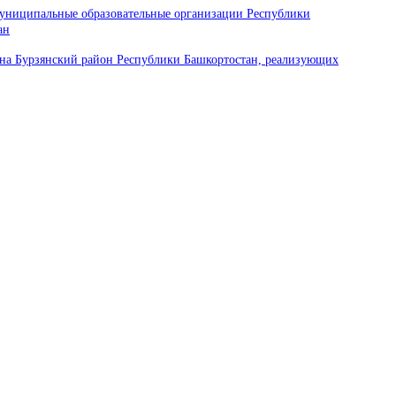
муниципальные образовательные организации Республики
ан
йона Бурзянский район Республики Башкортостан, реализующих