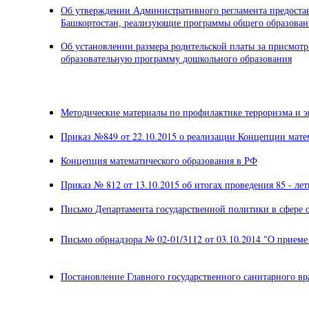
Об утверждении Административного регламента предоста
Башкортостан, реализующие программы общего образован
Об установлении размера родительской платы за присмот
образовательную программу дошкольного образования
Методические материалы по профилактике терроризма и 
Приказ №849 от 22.10.2015 о реализации Концепции мате
Концепция математического образования в РФ
Приказ № 812 от 13.10.2015 об итогах проведения 85 - л
Письмо Департамента государственной политики в сфере 
Письмо обрнадзора № 02-01/3112 от 03.10.2014 "О приеме 
Постановление Главного государственного санитарного вр